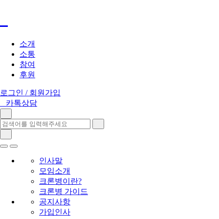
소개
소통
참여
후원
로그인 / 회원가입
카톡상담
인사말
모임소개
크론병이란?
크론병 가이드
공지사항
가입인사