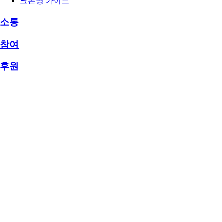
크론병 가이드
소통
참여
후원