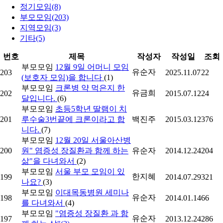
정기모임(8)
부모모임(203)
지역모임(3)
기타(5)
번호
제목
작성자
작성일
조회
부모모임
12월 9일 어머니 모임
유순자
203
2025.11.07
22
(보호자 모임)을 합니다
(1)
부모모임
크론병 약 먹은지 한
유금희
202
2015.07.12
24
달입니다.
(6)
부모모임
초등5학년 딸램이 치
201
루수술3번끝에 크론이라고 합
백진주
2015.03.12
376
니다.
(7)
부모모임
12월 20일 서울아산병
200
원" 염증성 장질환과 함께 하는
유순자
2014.12.24
204
삶"을 다녀와서
(2)
부모모임
서울 부모 모임이 있
한지혜
199
2014.07.29
321
나요?
(3)
부모모임
이대목동병원 세미나
유순자
198
2014.01.14
66
를 다녀와서
(4)
부모모임
"염증성 장질환 과 함
유순자
197
2013.12.24
286