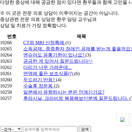
다양한 증상에 대해
궁금한 점
이 있다면 환우들과 함께
고민을 
※ 이 곳은 전문 의료 상담이 이루어지는 공간이 아닙니다.
증상관련 전문 의료 상담은 환우 담당 교수님과
상담 및 치료가 가장 정확합니다.
번호
제목
10266
CT와 MRI 산정특례
(1)
10265
소득공제.. 중증환자 장애인 공제를 받는게 좋을까요
10264
엔슈어도 유통기한이 있나요?
(3)
10263
궁금한 게 있어서 질문드립니다^^
10262
다리가 너무 가려운데...
10261
면역에 좋은 보조식품(?)
(6)
10260
두드러기 반응?
(4)
10259
수술후 장운동
(2)
10258
일본에서 유학하시는 분은 안계신가요?
10257
후라시닐, 크라비트 복용해보신분께 질문드립니다.
(
검색