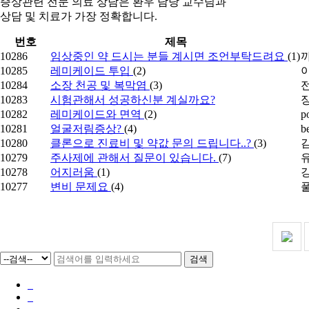
증상관련 전문 의료 상담은 환우 담당 교수님과
상담 및 치료가 가장 정확합니다.
번호
제목
10286
임상중인 약 드시는 분들 계시면 조언부탁드려요
(1)
10285
레미케이드 투입
(2)
10284
소장 천공 및 복막염
(3)
10283
시험관해서 성공하신분 계실까요?
10282
레미케이드와 면역
(2)
p
10281
얼굴저림증상?
(4)
b
10280
클론으로 진료비 및 약값 문의 드립니다..?
(3)
10279
주사제에 관해서 질문이 있습니다.
(7)
10278
어지러움
(1)
10277
변비 문제요
(4)
검색