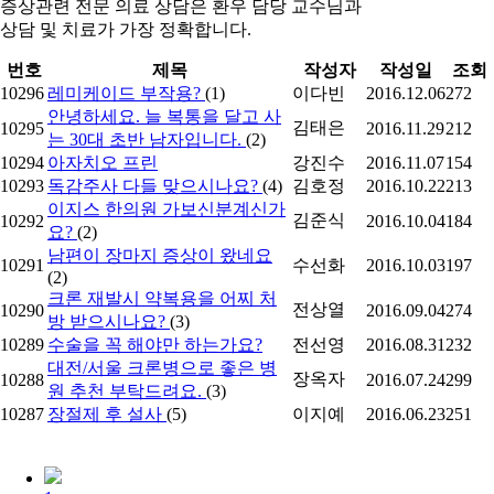
증상관련 전문 의료 상담은 환우 담당 교수님과
상담 및 치료가 가장 정확합니다.
번호
제목
작성자
작성일
조회
10296
레미케이드 부작용?
(1)
이다빈
2016.12.06
272
안녕하세요. 늘 복통을 달고 사
김태은
10295
2016.11.29
212
는 30대 초반 남자입니다.
(2)
10294
아자치오 프린
강진수
2016.11.07
154
10293
독감주사 다들 맞으시나요?
(4)
김호정
2016.10.22
213
이지스 한의원 가보신분계신가
김준식
10292
2016.10.04
184
요?
(2)
남편이 장마지 증상이 왔네요
10291
수선화
2016.10.03
197
(2)
크론 재발시 약복용을 어찌 처
전상열
10290
2016.09.04
274
방 받으시나요?
(3)
10289
수술을 꼭 해야만 하는가요?
전선영
2016.08.31
232
대전/서울 크론병으로 좋은 병
장옥자
10288
2016.07.24
299
원 추천 부탁드려요.
(3)
10287
장절제 후 설사
(5)
이지예
2016.06.23
251