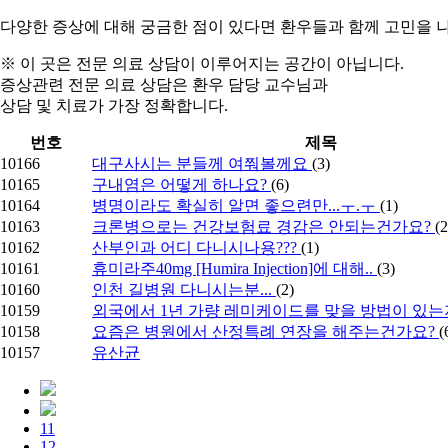
다양한 증상에 대해
궁금한 점
이 있다면 환우들과 함께
고민을 
※ 이 곳은 전문 의료 상담이 이루어지는 공간이 아닙니다.
증상관련 전문 의료 상담은 환우 담당 교수님과
상담 및 치료가 가장 정확합니다.
번호
제목
10166
대구사시는 분들께 여쭤볼께요
(3)
10165
구내염은 어떻게 하나요?
(6)
10164
병명이라도 확실히 알면 좋으련만...ㅜ.ㅜ
(1)
10163
크론병으로는 건강보험료 경감은 안되는건가요?
(2
10162
산부인과 어디 다니시나용???
(1)
10161
휴미라주40mg [Humira Injection]에 대해..
(3)
10160
인천 길병원 다니시는분...
(2)
10159
외국에서 1년 가량 레미케이드를 맞을 방법이 있는
10158
요즘은 병원에서 산정특례 연장을 해주는건가요?
(
10157
유산균
11
12