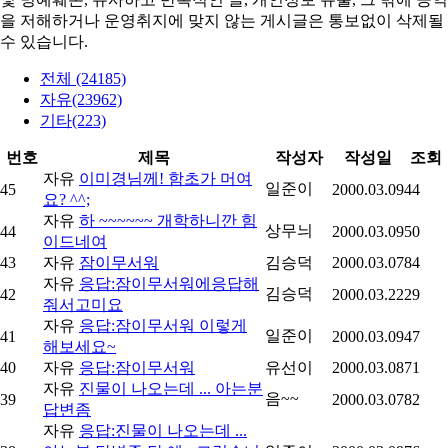
을 저해하거나 운영취지에 맞지 않는 게시글은 통보없이 삭제될
수 있습니다.
전체 (24185)
자유(23962)
기타(223)
번호
제목
작성자
작성일
조회
자유
이미경님께! 함초가 머여
일준이
45
2000.03.09
44
요? ^^;
자유
하 ~~~~~~ 개학하니깐 힘
상무늬
44
2000.03.09
50
이드네여
43
자유
잠이무서워
김승덕
2000.03.07
84
자유
응답:잠이무서워에응답해
김승덕
42
2000.03.22
29
줘서고미요
자유
응답:잠이무서워 이렇게
일준이
41
2000.03.09
47
해보세요~
40
자유
응답:잠이무서워
유선이
2000.03.08
71
자유
진물이 나오는데 ... 아는분
음~~
39
2000.03.07
82
답변좀
자유
응답:진물이 나오는데 ...