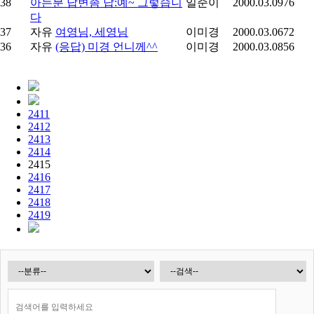
38
아는분 답변좀 답:예~ 그렇습니
일준이
2000.03.09
76
다
37
자유
여영님, 세영님
이미경
2000.03.06
72
36
자유
(응답) 미경 언니께^^
이미경
2000.03.08
56
2411
2412
2413
2414
2415
2416
2417
2418
2419