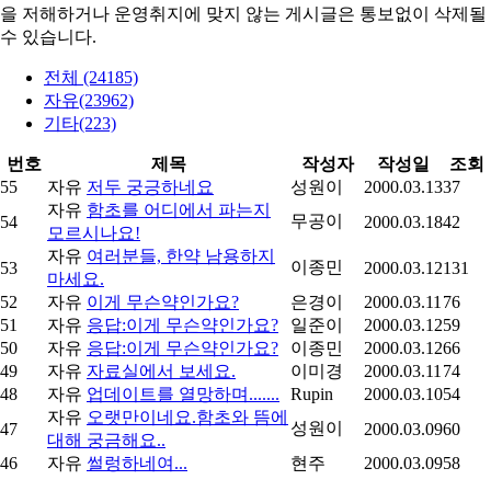
을 저해하거나 운영취지에 맞지 않는 게시글은 통보없이 삭제될
수 있습니다.
전체 (24185)
자유(23962)
기타(223)
번호
제목
작성자
작성일
조회
55
자유
저두 궁긍하네요
성원이
2000.03.13
37
자유
함초를 어디에서 파는지
무공이
54
2000.03.18
42
모르시나요!
자유
여러분들, 한약 남용하지
이종민
53
2000.03.12
131
마세요.
52
자유
이게 무슨약인가요?
은경이
2000.03.11
76
51
자유
응답:이게 무슨약인가요?
일준이
2000.03.12
59
50
자유
응답:이게 무슨약인가요?
이종민
2000.03.12
66
49
자유
자료실에서 보세요.
이미경
2000.03.11
74
48
자유
업데이트를 열망하며.......
Rupin
2000.03.10
54
자유
오랫만이네요.함초와 뜸에
성원이
47
2000.03.09
60
대해 궁금해요..
46
자유
썰렁하네여...
현주
2000.03.09
58