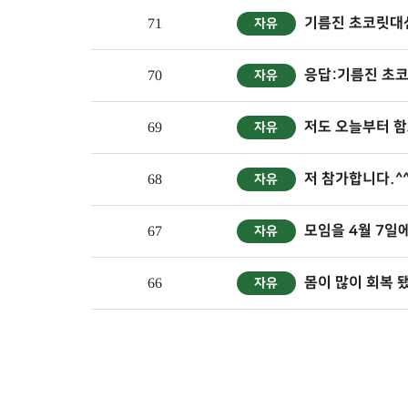
기름진 초코릿대신
71
자유
응답:기름진 초코
70
자유
저도 오늘부터 함
69
자유
저 참가합니다.^
68
자유
모임을 4월 7일에 
67
자유
몸이 많이 회복 됐
66
자유