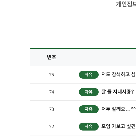
개인정보
번호
저도 참석하고 싶
75
자유
잘 들 지내시죵?
74
자유
저두 갈께요...^^
73
자유
모임 가보고 싶긴 
72
자유