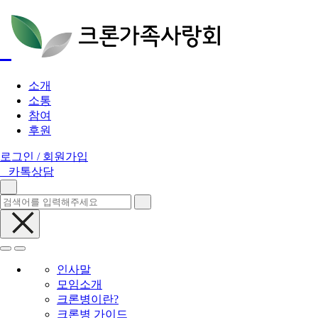
소개
소통
참여
후원
로그인 / 회원가입
카톡상담
인사말
모임소개
크론병이란?
크론병 가이드