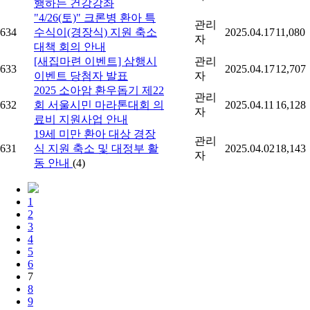
행하는 건강강좌
"4/26(토)" 크론병 환아 특
관리
634
수식이(경장식) 지원 축소
2025.04.17
11,080
자
대책 회의 안내
[새집마련 이벤트] 삼행시
관리
633
2025.04.17
12,707
이벤트 당첨자 발표
자
2025 소아암 환우돕기 제22
관리
632
회 서울시민 마라톤대회 의
2025.04.11
16,128
자
료비 지원사업 안내
19세 미만 환아 대상 경장
관리
631
식 지원 축소 및 대정부 활
2025.04.02
18,143
자
동 안내
(4)
1
2
3
4
5
6
7
8
9