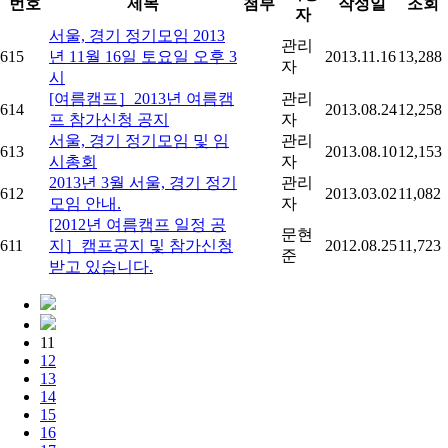
번호
제목
첨부
작성일
조회
자
서울, 경기 정기모임 2013
관리
615
년 11월 16일 토요일 오후 3
2013.11.16
13,288
자
시
[여름캠프］2013년 여름캠
관리
614
2013.08.24
12,258
프 참가신청 공지
자
서울, 경기 정기모임 및 임
관리
613
2013.08.10
12,153
시총회
자
2013년 3월 서울, 경기 정기
관리
612
2013.03.02
11,082
모임 안내.
자
[2012년 여름캠프 일정 공
문현
611
지］캠프공지 및 참가신청
2012.08.25
11,723
준
받고 있습니다.
11
12
13
14
15
16