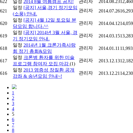
622
일정
2014 8월 여름캠프 공지!
관리자
2014.08.23
12,460
일정
[공지] 서울,경기 정기모임
관리자
621
2014.07.26
16,293
(소풍) 안내.
일정
[공지] 4월 12일 토요일 분
관리자
620
2014.04.12
14,059
당모임 합니다.^^
일정
[공지] 2014년 3월 서울, 경
관리자
619
2014.03.15
13,283
기 정기모임 안내.
일정
2014년 1월 크론가족사랑
관리자
618
2014.01.11
11,993
회 정기 총회&모임
일정
크론병 환자를 위한 미술
관리자
617
2013.12.13
12,182
프로그램 참여자 모집 마감
(1)
일정
2013 염증성 장질환 공개
관리자
616
2013.12.21
14,230
강좌 & 송년모임 안내~!
1
2
3
4
5
6
7
8